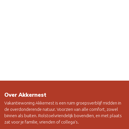
Over Akkernest
Vakantiewoning Akkernest is een ruim groepsverblijf midden in
de overdonderende natuur. Voorzien van alle comfort, zowel
binnen als buiten. Rolstoelvriendelijk bovendien, en met plaats
zat voor je familie, vrienden of collega’s.